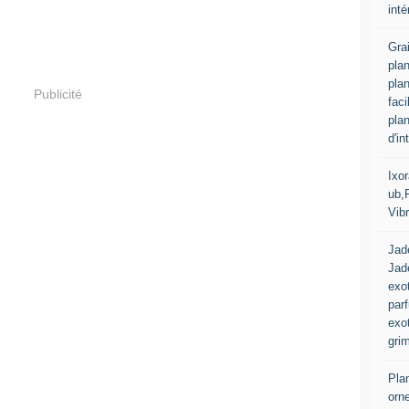
inté
Gra
pla
plan
Publicité
fac
plan
d'in
Ixo
ub,
Vib
Jad
Jade
exot
par
exot
gri
Plan
orn