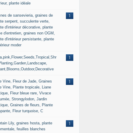
rieur, plante idéale
ines de sansevieria, graines de
1
nte serpent, succulente verte,
te d'intérieur décorative, plante
ile d'entretien, graines non OGM,
te d'intérieur persistante, plante
térieur moder
ra,pink,Flower,Seeds,Tropical,Shr
1
Planting,Garden,Landscape,
rant,Blooms,Outdoor,Decorative
e Vine, Fleur de Jade, Graines
1
 Vine, Plante tropicale, Liane
ique, Fleur bleue rare, Vivace
fumée, Strongylodon, Jardin
ique, Graines de fleurs, Plante
mpante, Fleur turquoise, C
tain Lily, graines hosta, plante
1
ementale, feuilles blanches