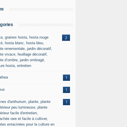
es
gories
ta, graines hosta, hosta rouge
2
cé, hosta blanc, hosta bleu,
te ornementale, jardin décoratif,
te vivace, feuillage décoratif,
nte d’ombre, jardin ombragé,
ure hosta, entretien
athea
1
eus
1
nes d'anthurium, plante, plante
1
xtérieur peu lumineuse, plante
térieur facile d'entretien,
chée rare et facile à cultiver,
ntes enracinées pour la culture en