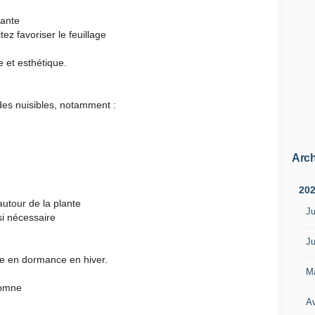
lante
ez favoriser le feuillage
 et esthétique.
des nuisibles, notamment :
Arch
20
autour de la plante
Ju
si nécessaire
Ju
re en dormance en hiver.
M
tomne
Av