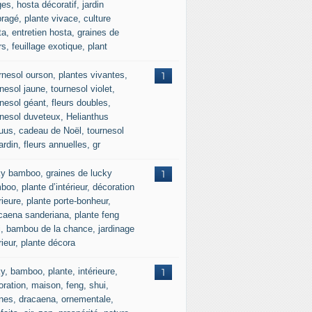
es, hosta décoratif, jardin
ragé, plante vivace, culture
a, entretien hosta, graines de
rs, feuillage exotique, plant
rnesol ourson, plantes vivantes,
1
nesol jaune, tournesol violet,
nesol géant, fleurs doubles,
rnesol duveteux, Helianthus
uus, cadeau de Noël, tournesol
ardin, fleurs annuelles, gr
ky bamboo, graines de lucky
1
oo, plante d’intérieur, décoration
rieure, plante porte-bonheur,
caena sanderiana, plante feng
i, bambou de la chance, jardinage
rieur, plante décora
y, bamboo, plante, intérieure,
1
oration, maison, feng, shui,
ines, dracaena, ornementale,