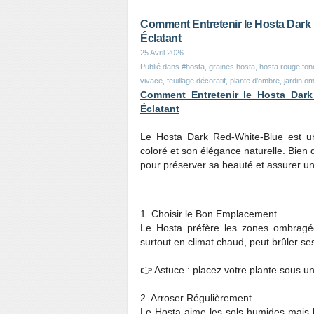
Comment Entretenir le Hosta Dark 
Éclatant
25 Avril 2026
Publié dans
#hosta, graines hosta, hosta rouge fonc
vivace, feuillage décoratif, plante d’ombre, jardin o
Comment Entretenir le Hosta Dark
Éclatant
Le Hosta Dark Red-White-Blue est un
coloré et son élégance naturelle. Bien qu
pour préserver sa beauté et assurer un
1. Choisir le Bon Emplacement
Le Hosta préfère les zones ombragée
surtout en climat chaud, peut brûler ses 
👉 Astuce : placez votre plante sous un 
2. Arroser Régulièrement
Le Hosta aime les sols humides mais b