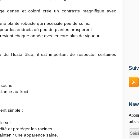
age dense et coloré crée un contraste magnifique avec
 une plante robuste qui nécessite peu de soins.
our les endroits où peu de plantes prospèrent.
i revient chaque année avec encore plus de vigueur.
é du Hosta Blue, il est important de respecter certaines
Suiv
e sèche
tance au froid
News
ment simple :
Abonn
articl
e sol.
dité et protéger les racines.
aintenir une apparence saine.