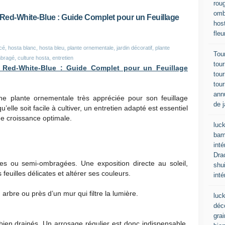
roug
omb
Red-White-Blue : Guide Complet pour un Feuillage
host
fleu
é, hosta blanc, hosta bleu, plante ornementale, jardin décoratif, plante
Tou
mbragé, culture hosta, entretien
tour
 Red-White-Blue : Guide Complet pour un Feuillage
tour
tou
ann
e plante ornementale très appréciée pour son feuillage
de j
’elle soit facile à cultiver, un entretien adapté est essentiel
e croissance optimale.
luc
bamb
inté
Dra
s ou semi-ombragées. Une exposition directe au soleil,
shu
feuilles délicates et altérer ses couleurs.
inté
arbre ou près d’un mur qui filtre la lumière.
luck
déc
gra
ien drainés. Un arrosage régulier est donc indispensable,