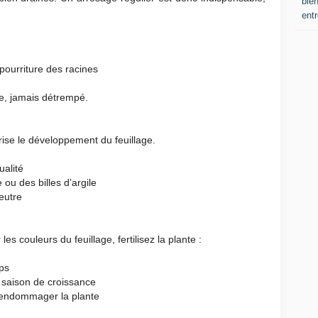
bien
entr
 pourriture des racines
e, jamais détrempé.
rise le développement du feuillage.
ualité
ou des billes d’argile
eutre
les couleurs du feuillage, fertilisez la plante :
mps
 saison de croissance
t endommager la plante