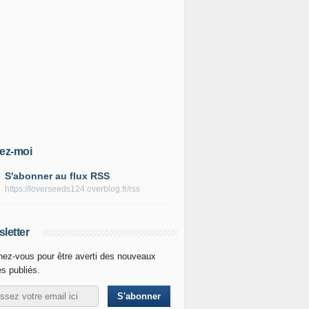
ez-moi
S'abonner au flux RSS
https://loverseeds124.overblog.fr/rss
letter
ez-vous pour être averti des nouveaux
es publiés.