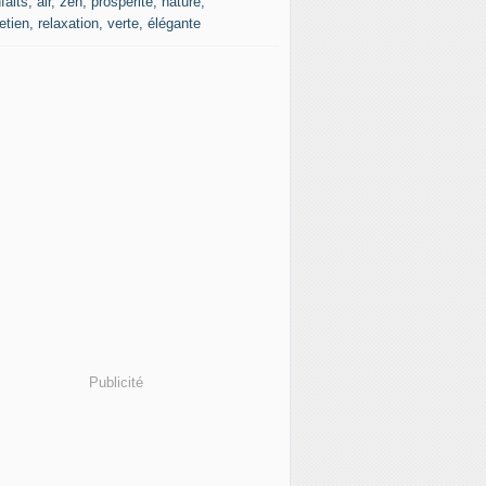
faits, air, zen, prospérité, nature,
etien, relaxation, verte, élégante
Publicité