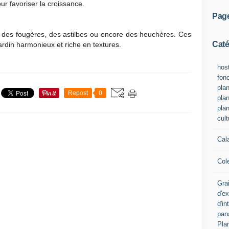
our favoriser la croissance.
Pag
 des fougères, des astilbes ou encore des heuchères. Ces
Caté
rdin harmonieux et riche en textures.
hos
fon
plan
Repost
0
plan
pla
cult
Cal
Col
Grai
d'e
d'in
pana
Pla