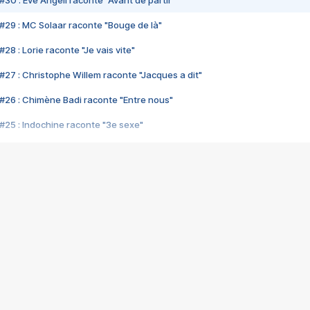
#30 : Eve Angeli raconte "Avant de partir"
#29 : MC Solaar raconte "Bouge de là"
28 : Lorie raconte "Je vais vite"
#27 : Christophe Willem raconte "Jacques a dit"
#26 : Chimène Badi raconte "Entre nous"
#25 : Indochine raconte "3e sexe"
#24 : Zaho raconte "C'est chelou"
#23 : Patrick Bruel raconte "Au café des délices"
#22 : Kyo raconte "Le chemin"
#21 : Nolwenn Leroy raconte "Cassé"
#20 : Patrick Hernandez raconte "Born to be alive"
#19 : Lorie raconte "Près de moi"
#18 : Michael Jones raconte "A nos actes manqués" (avec Jean-Jacque