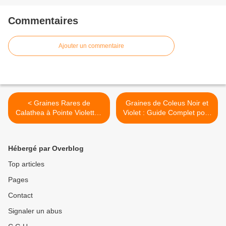
Commentaires
Ajouter un commentaire
< Graines Rares de
Graines de Coleus Noir et
Calathea à Pointe Violette :
Violet : Guide Complet pour
Une Plante d’Intérieur
Cultiver un Feuillage
Exotique pour les
Exceptionnel >
Amoureux des Plantes
Hébergé par Overblog
Top articles
Pages
Contact
Signaler un abus